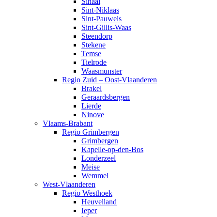
Sinaai
Sint-Niklaas
Sint-Pauwels
Sint-Gillis-Waas
Steendorp
Stekene
Temse
Tielrode
Waasmunster
Regio Zuid – Oost-Vlaanderen
Brakel
Geraardsbergen
Lierde
Ninove
Vlaams-Brabant
Regio Grimbergen
Grimbergen
Kapelle-op-den-Bos
Londerzeel
Meise
Wemmel
West-Vlaanderen
Regio Westhoek
Heuvelland
Ieper