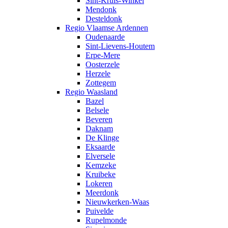
Sint-Kruis-Winkel
Mendonk
Desteldonk
Regio Vlaamse Ardennen
Oudenaarde
Sint-Lievens-Houtem
Erpe-Mere
Oosterzele
Herzele
Zottegem
Regio Waasland
Bazel
Belsele
Beveren
Daknam
De Klinge
Eksaarde
Elversele
Kemzeke
Kruibeke
Lokeren
Meerdonk
Nieuwkerken-Waas
Puivelde
Rupelmonde