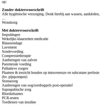
op:
Zonder doktersvoorschrift
Alle hygiënische verzorging. Denk hierbij aan wassen, aankleden,
…
Wondzorg
Met doktersvoorschrift
Inspuitingen
Wekelijks klaarzetten medicatie
Blaassondage
Lavement
Sondevoeding
Compressietherapie
Aanbrengen van zalven
Parenterale voeding
Palliatieve zorgen
Plaatsen & toezicht houden op intraveneuze en subcutane perfusie
(bv. pijnpompen)
Stomazorg
Aanbrengen van oog/oordruppels post-operatief
Suprapubische zorg
Bloedafnames
PCR-testen
Toedienen van insuline