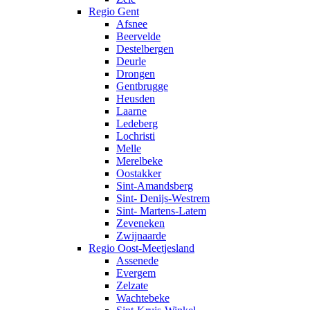
Regio Gent
Afsnee
Beervelde
Destelbergen
Deurle
Drongen
Gentbrugge
Heusden
Laarne
Ledeberg
Lochristi
Melle
Merelbeke
Oostakker
Sint-Amandsberg
Sint- Denijs-Westrem
Sint- Martens-Latem
Zeveneken
Zwijnaarde
Regio Oost-Meetjesland
Assenede
Evergem
Zelzate
Wachtebeke