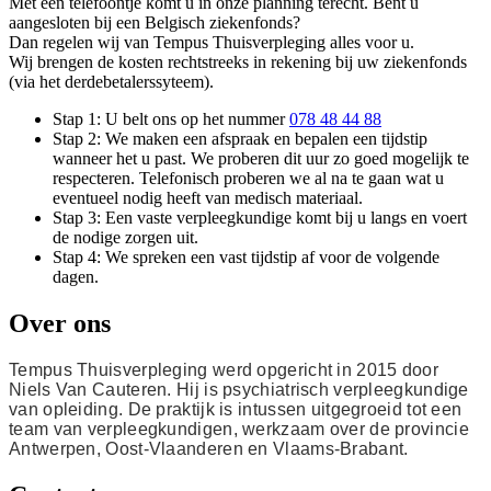
Met één telefoontje komt u in onze planning terecht. Bent u
aangesloten bij een Belgisch ziekenfonds?
Dan regelen wij van Tempus Thuisverpleging alles voor u.
Wij brengen de kosten rechtstreeks in rekening bij uw ziekenfonds
(via het derdebetalerssyteem).
Stap 1: U belt ons op het nummer
078 48 44 88
Stap 2: We maken een afspraak en bepalen een tijdstip
wanneer het u past. We proberen dit uur zo goed mogelijk te
respecteren. Telefonisch proberen we al na te gaan wat u
eventueel nodig heeft van medisch materiaal.
Stap 3: Een vaste verpleegkundige komt bij u langs en voert
de nodige zorgen uit.
Stap 4: We spreken een vast tijdstip af voor de volgende
dagen.
Over ons
Tempus Thuisverpleging werd opgericht in 2015 door
Niels Van Cauteren. Hij is psychiatrisch verpleegkundige
van opleiding. De praktijk is intussen uitgegroeid tot een
team van verpleegkundigen, werkzaam over de provincie
Antwerpen, Oost-Vlaanderen en Vlaams-Brabant.