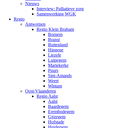
Nieuws
Interview: Palliatieve zorg
Samenwerking WGK
Regio
Antwerpen
Regio Klein Brabant
Bornem
Branst
Buitenland
Hingene
Liezele
Luipegem
Mariekerke
Puurs
Sint-Amands
Weert
Wintam
Oost-Vlaanderen
Regio Aalst
Aalst
Baardegem
Erembodegem
Gijzegem
Hofstade
Herdersem