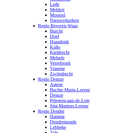
Lede
Meldert
Moorsel
Nieuwerkerken
Regio Beveren-Waas
Burcht
Doel
Haasdonk
Kallo
Kieldrecht
Melsele
Verrebroek
Vrasene
Zwijndrecht
Regio Deinze
Astene
Bachte-Maria-Leerne
Deinze
Petegem-aan-de-Leie
Sint-Martens-Leerne
Regio Dender
Hamme
Dendermonde
Lebbeke
Zele